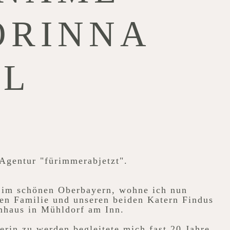
ORINNA
DL
r Agentur "fürimmerabjetzt".
 im schönen Oberbayern, wohne ich nun
en Familie und unseren beiden Katern Findus
mhaus in Mühldorf am Inn.
rin zu werden begleitete mich fast 20 Jahre