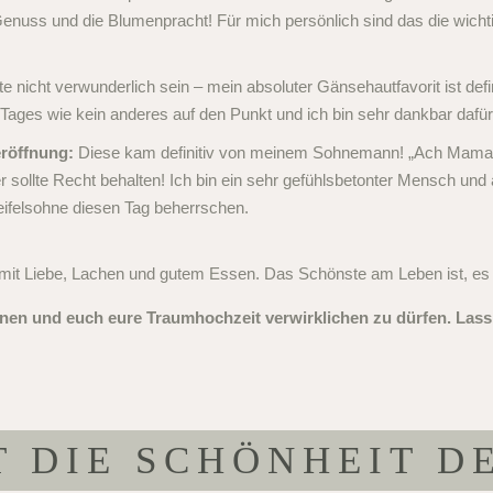
enuss und die Blumenpracht! Für mich persönlich sind das die wichtig
e nicht verwunderlich sein – mein absoluter Gänsehautfavorit ist defi
Tages wie kein anderes auf den Punkt und ich bin sehr dankbar dafür
eröffnung:
Diese kam definitiv von meinem Sohnemann! „Ach Mama,
r sollte Recht behalten! Ich bin ein sehr gefühlsbetonter Mensch und 
weifelsohne diesen Tag beherrschen.
o mit Liebe, Lachen und gutem Essen. Das Schönste am Leben ist, 
rnen und euch eure Traumhochzeit verwirklichen zu dürfen. Las
T DIE SCHÖNHEIT D